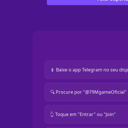
📱 Baixe o app Telegram no seu disp
🔍 Procure por "@79MgameOficial"
👆 Toque em "Entrar" ou "Join"