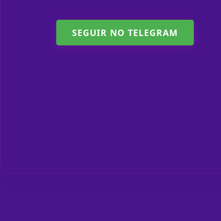
SEGUIR NO TELEGRAM