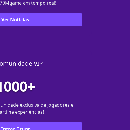
 79Mgame em tempo real!
Ver Notícias
Comunidade VIP
1000+
unidade exclusiva de jogadores e
rtilhe experiências!
Entrar Grupo