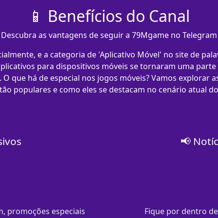
📱 Benefícios do Canal
Descubra as vantagens de seguir a 79Mgame no Telegram
lmente, e a categoria de 'Aplicativo Móvel' no site de pala
licativos para dispositivos móveis se tornaram uma parte e
O que há de especial nos jogos móveis? Vamos explorar as 
tão populares e como eles se destacam no cenário atual do
sivos
📢 Notí
m, promoções especiais
Fique por dentro d