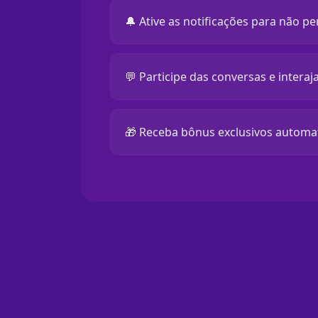
🔔 Ative as notificações para não p
💬 Participe das conversas e interaj
🎁 Receba bônus exclusivos autom