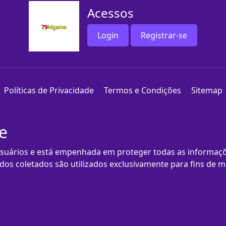
Acessos
Login
Registrar-se
Políticas de Privacidade
Termos e Condições
Sitemap
de
usuários e está empenhada em proteger todas as informaçõ
os coletados são utilizados exclusivamente para fins de m