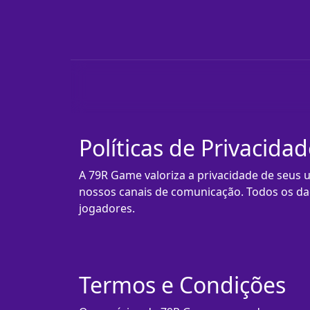
Políticas de Privacida
A 79R Game valoriza a privacidade de seus
nossos canais de comunicação. Todos os dad
jogadores.
Termos e Condições