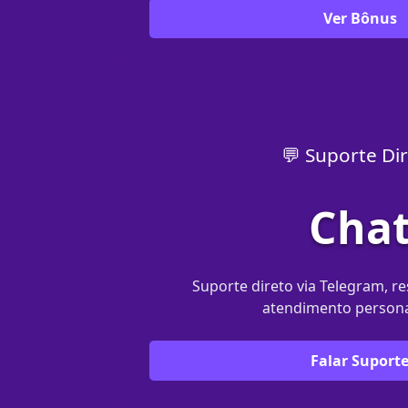
Ver Bônus
💬 Suporte Di
Cha
Suporte direto via Telegram, r
atendimento persona
Falar Suport