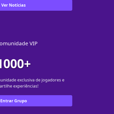
Ver Notícias
Comunidade VIP
1000+
unidade exclusiva de jogadores e
rtilhe experiências!
Entrar Grupo