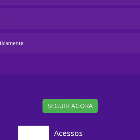
a
aticamente
SEGUIR AGORA
Acessos