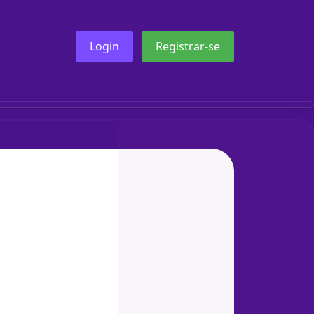
Login
Registrar-se