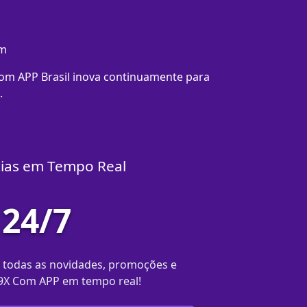
am
om APP Brasil inova continuamente para
.
cias em Tempo Real
24/7
e todas as novidades, promoções e
9X Com APP em tempo real!