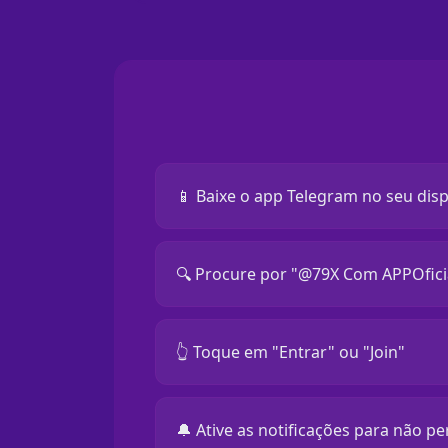
📱 Baixe o app Telegram no seu disp
🔍 Procure por "@79X Com APPOfici
👆 Toque em "Entrar" ou "Join"
🔔 Ative as notificações para não p