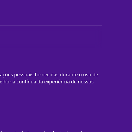
ações pessoais fornecidas durante o uso de
elhoria contínua da experiência de nossos