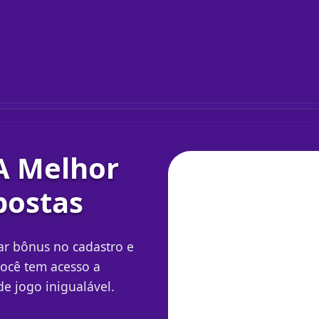
A Melhor
postas
r bônus no cadastro e
ocê tem acesso a
e jogo inigualável.