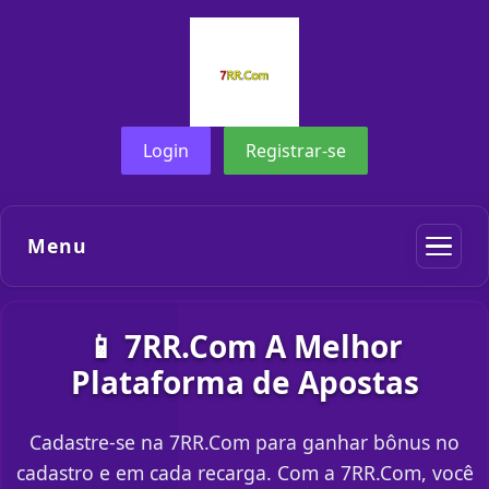
Login
Registrar-se
Menu
📱 7RR.Com A Melhor
Plataforma de Apostas
Cadastre-se na 7RR.Com para ganhar bônus no
cadastro e em cada recarga. Com a 7RR.Com, você