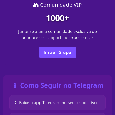
👥 Comunidade VIP
1000+
Junte-se a uma comunidade exclusiva de
jogadores e compartilhe experiências!
Entrar Grupo
📱 Como Seguir no Telegram
📱 Baixe o app Telegram no seu dispositivo