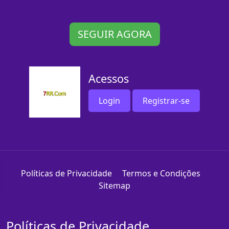
SEGUIR AGORA
Acessos
Login
Registrar-se
Políticas de Privacidade
Termos e Condições
Sitemap
Políticas de Privacidade