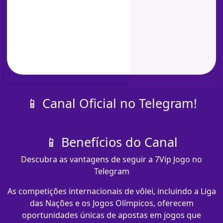
📱 Canal Oficial no Telegram!
📱 Benefícios do Canal
Descubra as vantagens de seguir a 7Vip Jogo no
Telegram
As competições internacionais de vôlei, incluindo a Liga
das Nações e os Jogos Olímpicos, oferecem
oportunidades únicas de apostas em jogos que