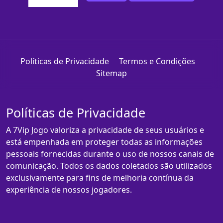
Políticas de Privacidade
Termos e Condições
Sitemap
Políticas de Privacidade
A 7Vip Jogo valoriza a privacidade de seus usuários e
está empenhada em proteger todas as informações
pessoais fornecidas durante o uso de nossos canais de
comunicação. Todos os dados coletados são utilizados
exclusivamente para fins de melhoria contínua da
experiência de nossos jogadores.