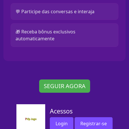
💬 Participe das conversas e interaja
🎁 Receba bônus exclusivos
automaticamente
SEGUIR AGORA
Acessos
Login
Registrar-se