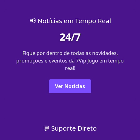
📢 Notícias em Tempo Real
24/7
Fique por dentro de todas as novidades,
promoções e eventos da 7Vip Jogo em tempo
real!
Ver Notícias
💬 Suporte Direto