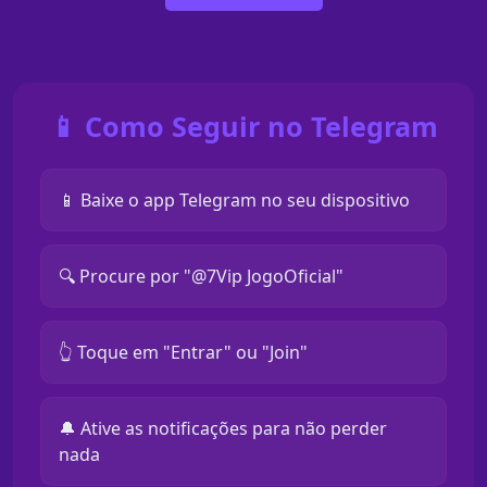
📱 Como Seguir no Telegram
📱 Baixe o app Telegram no seu dispositivo
🔍 Procure por "@7Vip JogoOficial"
👆 Toque em "Entrar" ou "Join"
🔔 Ative as notificações para não perder
nada