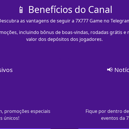
📱 Benefícios do Canal
Descubra as vantagens de seguir a 7X777 Game no Telegra
moções, incluindo bônus de boas-vindas, rodadas grátis e
valor dos depósitos dos jogadores.
sivos
📢 Notí
m, promoções especiais
Fique por dentro d
s únicos!
eventos da 