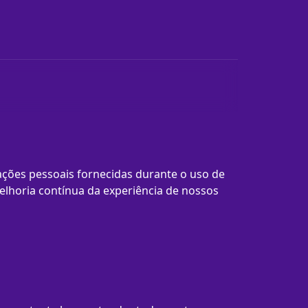
ções pessoais fornecidas durante o uso de
elhoria contínua da experiência de nossos