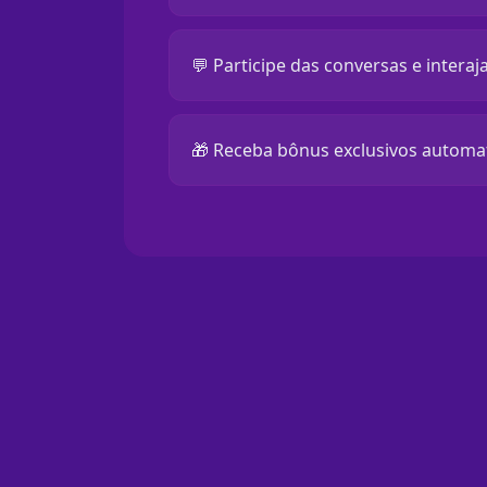
💬 Participe das conversas e interaj
🎁 Receba bônus exclusivos autom