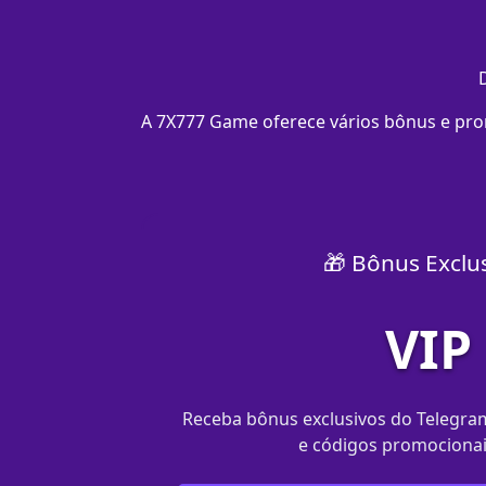
A 7X777 Game oferece vários bônus e pro
🎁 Bônus Exclu
VIP
Receba bônus exclusivos do Telegra
e códigos promocionai