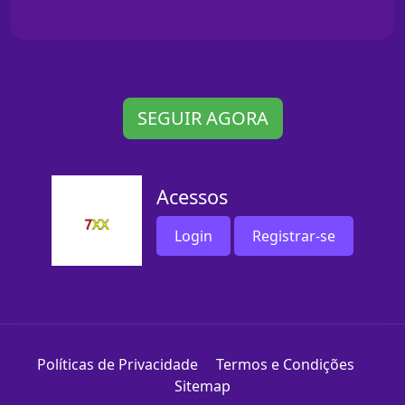
SEGUIR AGORA
Acessos
Login
Registrar-se
Políticas de Privacidade
Termos e Condições
Sitemap