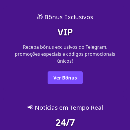
🎁 Bônus Exclusivos
VIP
Receba bônus exclusivos do Telegram,
promoções especiais e códigos promocionais
únicos!
Ver Bônus
📢 Notícias em Tempo Real
24/7