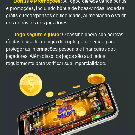
Bônus e Promoções:
A Top88 oferece vários bônus
e promoções, incluindo bônus de boas-vindas, rodadas
grátis e recompensas de fidelidade, aumentando o valor
dos depósitos dos jogadores.
Jogo seguro e justo:
O cassino opera sob normas
rígidas e usa tecnologia de criptografia segura para
proteger as informações pessoais e financeiras dos
jogadores. Além disso, os jogos são auditados
regularmente para verificar sua imparcialidade.