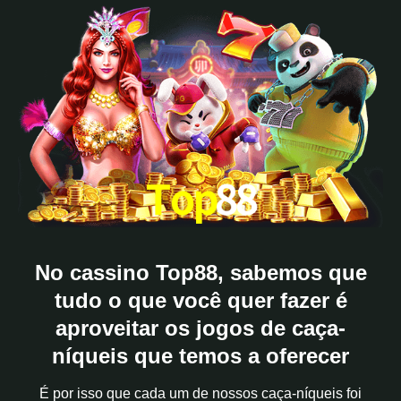
No cassino Top88, sabemos que
tudo o que você quer fazer é
aproveitar os jogos de caça-
níqueis que temos a oferecer
É por isso que cada um de nossos caça-níqueis foi